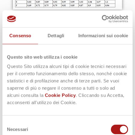
Nel contesto degli interventi di nuova
costruzione e ristrutturazione importante
di I livello, le
efficienze medie stagionali
Consenso
Dettagli
Informazioni sui cookie
dell’impianto di climatizzazione invernale,
dell’impianto di produzione dell’acqua
calda sanitaria, dell’impianto di
Questo sito web utilizza i cookie
climatizzazione estiva devono essere
determinate per singola unità
Questo Sito utilizza alcuni tipi di cookie tecnici necessari
immobiliare
.
per il corretto funzionamento dello stesso, nonché cookie
statistici e di profilazione anche di terze parti. Se vuoi
Intervento di ristrutturazione
importante di II livello:
Viene eliminata
saperne di più o negare il consenso a tutti o solo ad
la verifica di H’T (
Allegato 1, par. 4.2,
alcuni consulta la
Cookie Policy
. Cliccando su Accetta,
comma 1
) e viene sostituita da due
acconsenti all'utilizzo dei Cookie.
verifiche tra loro concomitanti:
la verifica della trasmittanza termica
Selezione
comprensiva dei ponti termici (di cui
Necessari
del
all’Appendice B, paragrafo 1.1, punto 2)