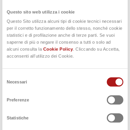
PRINCIPALI
Questo sito web utilizza i cookie
CARATTERISTICHE
Questo Sito utilizza alcuni tipi di cookie tecnici necessari
per il corretto funzionamento dello stesso, nonché cookie
statistici e di profilazione anche di terze parti. Se vuoi
saperne di più o negare il consenso a tutti o solo ad
alcuni consulta la
Cookie Policy
. Cliccando su Accetta,
acconsenti all'utilizzo dei Cookie.
creazione modello 3D del
fabbricato
Selezione
Necessari
associando ai vari piani una base
del
architettonica vettoriale DWG, PDF o DXF e
consenso
trasformando semplici linee in pareti (porte,
Preferenze
finestre, ecc.); associando immagini PNG o
JPG, vi sono comandi diretti per il disegno
delle entità architettoniche
Statistiche