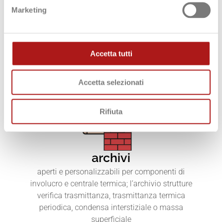
Marketing
simulazione dei sistemi
Accetta tutti
impiantistici
coadiuvata da wizard, tramite diagramma ad
Accetta selezionati
albero o schema grafico
Rifiuta
archivi
aperti e personalizzabili per componenti di
involucro e centrale termica; l’archivio strutture
verifica trasmittanza, trasmittanza termica
periodica, condensa interstiziale o massa
superficiale