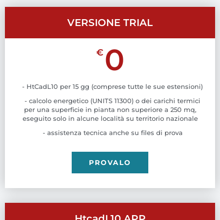
VERSIONE TRIAL
0
€
- HtCadL10 per 15 gg (comprese tutte le sue estensioni)
- calcolo energetico (UNITS 11300) o dei carichi termici
per una superficie in pianta non superiore a 250 mq,
eseguito solo in alcune località su territorio nazionale
- assistenza tecnica anche su files di prova
PROVALO
HtcadL10 APP