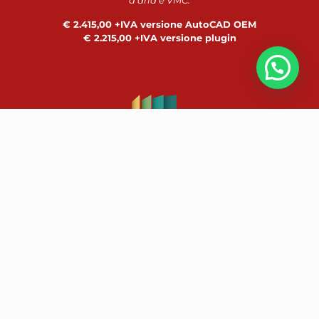
d’aria e VMC.
€ 2.415,00 +IVA versione AutoCAD OEM
€ 2.215,00 +IVA versione plugin
🤝 Consulenza Commerciale
HvacCad Std
HtTB+HtCadL10+HtCadDe+HtCAM+
Ht10200+Carterm+HtCadIMP+Duct
Bundle HvacCad con superficie massima di calcolo sino a
2000 mq e/o un numero massimo di 200 ambienti o
terminali calcolati.
€ 1.925,00 +IVA versione AutoCAD OEM
€ 1.725,00 +IVA versione plugin