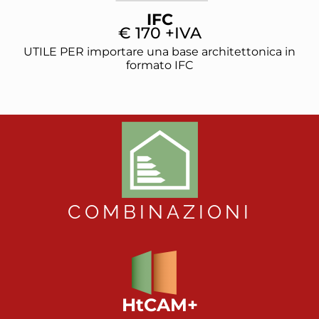
IFC
€ 170 +IVA
UTILE PER importare una base architettonica in
formato IFC
COMBINAZIONI
HtCAM+