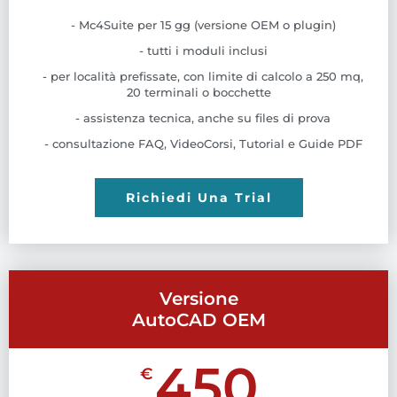
- Mc4Suite per 15 gg (versione OEM o plugin)
- tutti i moduli inclusi
- per località prefissate, con limite di calcolo a 250 mq,
20 terminali o bocchette
- assistenza tecnica, anche su files di prova
- consultazione FAQ, VideoCorsi, Tutorial e Guide PDF
Richiedi Una Trial
Versione
AutoCAD OEM
450
€