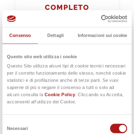
COMPLETO
Progetto integrato in unico
ambiente di lavoro e file di
progetto
Consenso
Dettagli
Informazioni sui cookie
Questo sito web utilizza i cookie
Questo Sito utilizza alcuni tipi di cookie tecnici necessari
per il corretto funzionamento dello stesso, nonché cookie
statistici e di profilazione anche di terze parti. Se vuoi
saperne di più o negare il consenso a tutti o solo ad
PROFESSIONALE
alcuni consulta la
Cookie Policy
. Cliccando su Accetta,
acconsenti all'utilizzo dei Cookie.
Potenza del motore di calcolo
per progetti estesi, con
analisi puntuale dei risultati
Selezione
Necessari
del