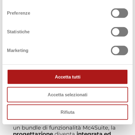
consenso
Preferenze
Statistiche
SEMPRE UN PASSO
Marketing
AVANTI
Dal calcolo dei carichi termici
e disegno automatico delle
reti impiantistiche all’export
Accetta tutti
IFC
Accetta selezionati
Rifiuta
Combinando più moduli o scegliendo
un bundle di funzionalità Mc4Suite, la
progettazione
diventa
integrata ed