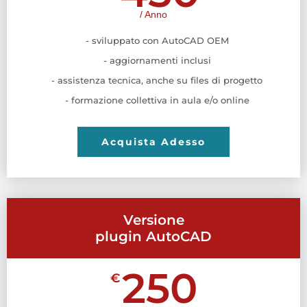
/ Anno
- sviluppato con AutoCAD OEM
- aggiornamenti inclusi
- assistenza tecnica, anche su files di progetto
- formazione collettiva in aula e/o online
Acquista Adesso
Versione
plugin AutoCAD
250
€