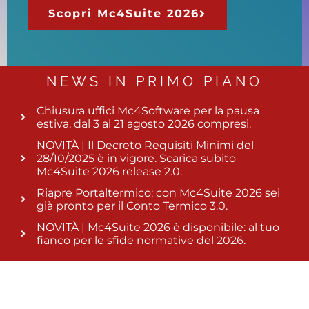
Scopri Mc4Suite 2026
NEWS IN PRIMO PIANO
Chiusura uffici Mc4Software per la pausa
estiva, dal 3 al 21 agosto 2026 compresi.
NOVITÀ | Il Decreto Requisiti Minimi del
28/10/2025 è in vigore. Scarica subito
Mc4Suite 2026 release 2.0.
Riapre Portaltermico: con Mc4Suite 2026 sei
già pronto per il Conto Termico 3.0.
NOVITÀ | Mc4Suite 2026 è disponibile: al tuo
fianco per le sfide normative del 2026.