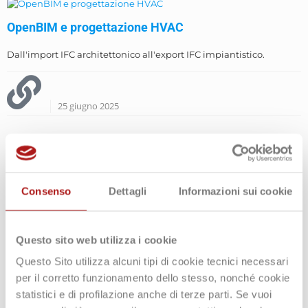
OpenBIM e progettazione HVAC
Dall'import IFC architettonico all'export IFC impiantistico.
25 giugno 2025
Consenso
Dettagli
Informazioni sui cookie
La prestazione energetica delle Pompe di Calore
La valutazione della prestazione energetica delle Pompe di
Questo sito web utilizza i cookie
Calore: come garantire l'affidabilità dell'algoritmo di calcolo
Questo Sito utilizza alcuni tipi di cookie tecnici necessari
secondo UNI/TS 11300-4
per il corretto funzionamento dello stesso, nonché cookie
statistici e di profilazione anche di terze parti. Se vuoi