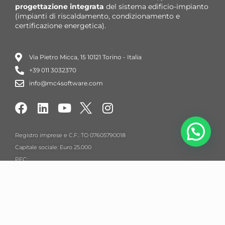
progettazione integrata
del
sistema edificio-impianto
(impianti di riscaldamento, condizionamento e
certificazione energetica).
Via Pietro Micca, 15 10121 Torino - Italia
+39 011 3032370
info@mc4software.com
Registro imprese e C.F.: TO 07605790018
Capitale sociale: Euro 25.000
PEC:
amministrazione@pec.mc4software.com
© Copyright 1983-2026
Mc4Software – All Rights
Reserved