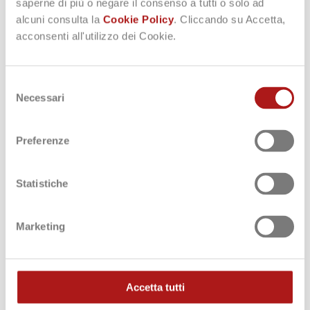
saperne di più o negare il consenso a tutti o solo ad
19 giugno 2025
alcuni consulta la
Cookie Policy
. Cliccando su Accetta,
acconsenti all'utilizzo dei Cookie.
Selezione
Necessari
del
Legge 10 e verifica della condensa
consenso
In fase di redazione della relazione tecnica di Legge 10, il Decreto
Preferenze
Requisiti Minimi del 26/06/2015 impone la
verifica della
condensa
superficiale e interstiziale delle strutture, in accordo
con la norma
UNI EN ISO 13788:2013
.
Statistiche
Marketing
09 giugno 2025
Accetta tutti