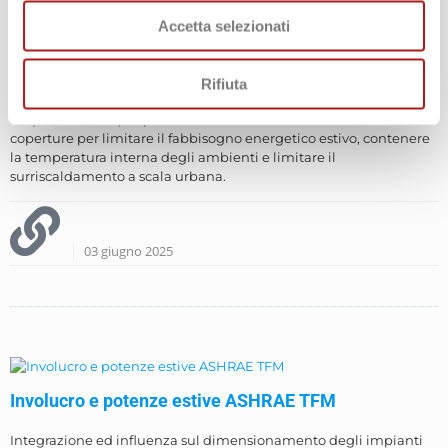
Accetta selezionati
Legge 10: come verificare la riflettanza solare in
copertura
Rifiuta
La redazione della relazione tecnica di Legge 10 (Decreto
Requisiti Minimi) impone la verifica della riflettanza solare delle
coperture per limitare il fabbisogno energetico estivo, contenere
la temperatura interna degli ambienti e limitare il
surriscaldamento a scala urbana.
03 giugno 2025
Involucro e potenze estive ASHRAE TFM
Integrazione ed influenza sul dimensionamento degli impianti