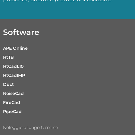
Software
APE Online
HtTB
HtCadL10
HtCadIMP
Duct
NoiseCad
FireCad
PipeCad
Noleggio a lungo termine