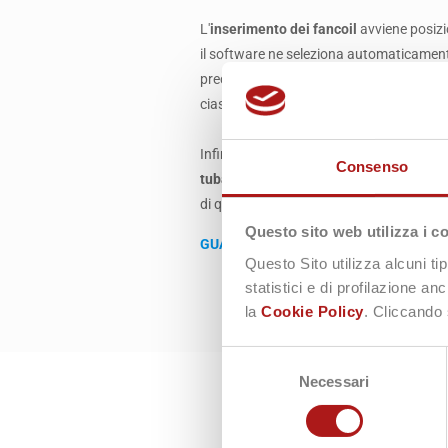
L'
inserimento dei fancoil
avviene posizi
il software ne seleziona automaticamente
precedentemente caricata, in base alla p
ciascun fancoil.
Infine, si procede con l'inserimento del co
Consenso
tubazioni
, completando il processo con 
di quella di ritorno.
Questo sito web utilizza i c
GUARDA IL VIDEO >>
Questo Sito utilizza alcuni ti
statistici e di profilazione a
la
Cookie Policy
. Cliccando 
Selezione
Necessari
del
consenso