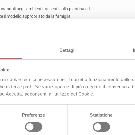
onandoli negli ambienti presenti sulla piantina ed
 il modello appropriato dalla famiglia
otenza termica specificata dall'utente per
llettore (opzionale) e con il
tracciamento delle
Dettagli
il
calcolo idraulico
sia della rete di mandata che
ookie
pi di cookie tecnici necessari per il corretto funzionamento dello
nche di terze parti. Se vuoi saperne di più o negare il consenso a t
su Accetta, acconsenti all'utilizzo dei Cookie.
Preferenze
Statistiche
Alcuni Dei Nostri Clienti