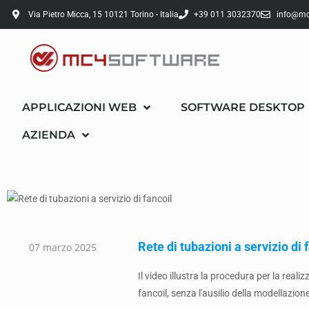
Via Pietro Micca, 15 10121 Torino - Italia
+39 011 3032370
info@mc
APPLICAZIONI WEB
SOFTWARE DESKTOP
AZIENDA
Rete di tubazioni a servizio di 
07 marzo 2025
Il video illustra la procedura per la reali
fancoil, senza l'ausilio della modellazione