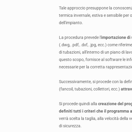
Tale approccio presuppone la conoscenza a
termica invernale, estiva e sensibile pe
dell'impianto.
La procedura prevede l'
importazione di
(.dwg, .pdf, .dxf, .jpg, ecc.) come riferim
di tubazioni, all'interno di un piano di l
questo scopo, fornisce al software le info
necessarie per la corretta rappresentazio
Successivamente, si procede con la defin
(fancoil, tubazioni, collettori, ecc.)
attrav
Si procede quindi alla
creazione del pro
definiti tutti i criteri che il programma 
verrà scelta la taglia, alla velocità della
di sicurezza.