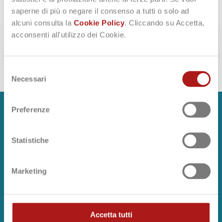
saperne di più o negare il consenso a tutti o solo ad
alcuni consulta la
Cookie Policy
. Cliccando su Accetta,
acconsenti all'utilizzo dei Cookie.
Selezione
Necessari
del
consenso
Preferenze
ISCRIVITI ALLA
Statistiche
NEWSLETTER
Marketing
Resta aggiornato su tutte le novità dal
mondo Mc4Software.
Riceverai gratuitamente info utili sull’uso
del software, novità normative,
approfondimenti tematici, inviti gratuiti
Accetta tutti
per eventi online o in presenza, offerte e