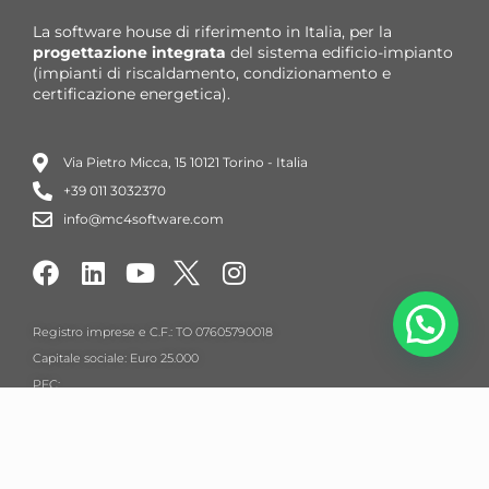
La software house di riferimento in Italia,
per la
progettazione integrata
del
sistema edificio-impianto
(impianti di riscaldamento, condizionamento e
certificazione energetica).
Via Pietro Micca, 15 10121 Torino - Italia
+39 011 3032370
info@mc4software.com
Registro imprese e C.F.: TO 07605790018
Capitale sociale: Euro 25.000
PEC:
amministrazione@pec.mc4software.com
© Copyright 1983-2026
Mc4Software – All Rights
Reserved