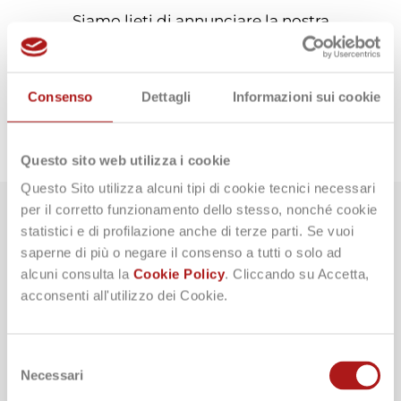
Siamo lieti di annunciare la nostra
partecipazione al
SAIE Bologna
,
dal 9 al 12
ottobre 2024
, all’interno dell’area espositiva
dedicata ai temi della digitalizzazione e BIM del
padiglione 25, stand A96
.
Consenso
Dettagli
Informazioni sui cookie
Un’occasione importante per incontrarci,
confrontarci e scoprire in anteprima
tutte le
novità della nuova release Mc4Suite 2025
.
Questo sito web utilizza i cookie
Questo Sito utilizza alcuni tipi di cookie tecnici necessari
per il corretto funzionamento dello stesso, nonché cookie
ANTEPRIMA NOVITÀ
statistici e di profilazione anche di terze parti. Se vuoi
saperne di più o negare il consenso a tutti o solo ad
alcuni consulta la
Cookie Policy
. Cliccando su Accetta,
acconsenti all'utilizzo dei Cookie.
Selezione
Necessari
del
consenso