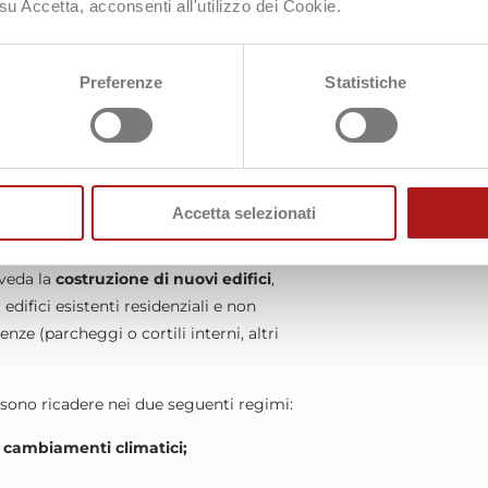
nziali e non
residenziali.
su Accetta, acconsenti all'utilizzo dei Cookie.
 dei due ambiti di intervento edilizio.
Preferenze
Statistiche
Accetta selezionati
eveda la
costruzione di nuovi edifici
,
 edifici esistenti residenziali e non
enze (parcheggi o cortili interni, altri
sono ricadere nei due seguenti regimi:
i cambiamenti climatici;