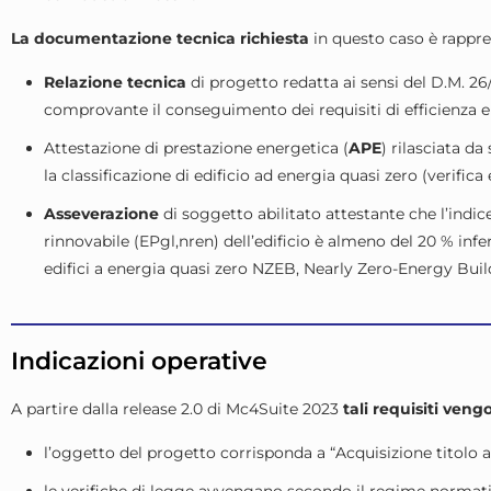
La documentazione tecnica richiesta
in questo caso è rappre
Relazione tecnica
di progetto redatta ai sensi del D.M. 2
comprovante il conseguimento dei requisiti di efficienza ene
Attestazione di prestazione energetica (
APE
) rilasciata da
la classificazione di edificio ad energia quasi zero (verifica 
Asseverazione
di soggetto abilitato attestante che l’indi
rinnovabile (EPgl,nren) dell’edificio è almeno del 20 % inferi
edifici a energia quasi zero NZEB, Nearly Zero-Energy Build
Indicazioni operative
A partire dalla release 2.0 di Mc4Suite 2023
tali requisiti vengo
l’oggetto del progetto corrisponda a “Acquisizione titolo ab
le verifiche di legge avvengano secondo il regime normati