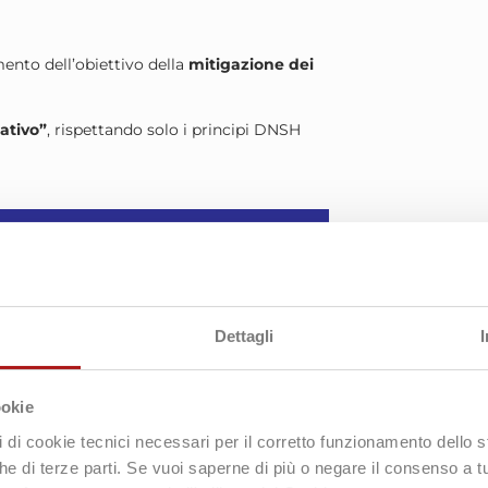
nto dell’obiettivo della
mitigazione dei
cativo”
, rispettando solo i principi DNSH
ant Harm) nel PNRR
 (Versione Ottobre 2022)
Dettagli
le schede tecniche che indicano per
ione dell’investimento richiesto dall’attività
o
rispettivamente:
ookie
pi di cookie tecnici necessari per il corretto funzionamento dello
nche di terze parti. Se vuoi saperne di più o negare il consenso a t