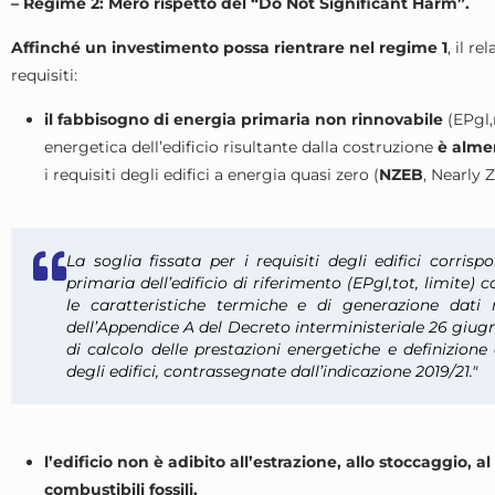
– Regime 2: Mero rispetto del “Do Not Significant Harm”.
Affinché un investimento possa rientrare nel regime 1
, il r
requisiti:
il fabbisogno di energia primaria non rinnovabile
(EPgl,
energetica dell’edificio risultante dalla costruzione
è almen
i requisiti degli edifici a energia quasi zero (
NZEB
, Nearly 
La soglia fissata per i requisiti degli edifici corri
primaria dell’edificio di riferimento (EPgl,tot, limite)
le caratteristiche termiche e di generazione dati n
dell’Appendice A del Decreto interministeriale 26 giug
di calcolo delle prestazioni energetiche e definizione 
degli edifici, contrassegnate dall’indicazione 2019/21."
l’edificio non è adibito all’estrazione, allo stoccaggio, a
combustibili fossili.