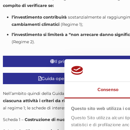
compito di verificare se:
l’investimento contribuirà
sostanzialmente al raggiungime
cambiamenti climatici
(Regime 1);
l’investimento si limiterà a “non arrecare danno signifi
(Regime 2).
Il principio DNSH (Do No Signific
Guida operativa per il rispetto del DNSH
Consenso
Nell’ambito quindi della Guida
assumono particolare rilievo 
ciascuna attività i criteri da rispettare
per garantire l’attribuz
al regime 1; le schede di interesse dell’analista energetico son
Questo sito web utilizza i c
Questo Sito utilizza alcuni ti
Scheda 1 –
Costruzione di nuovi edifici;
statistici e di profilazione a