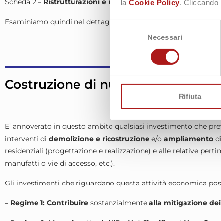
Scheda 2 –
Ristrutturazioni e riqualificazioni di edifici
reside
la
Cookie Policy
. Cliccando 
Esaminiamo quindi nel dettaglio quanto disciplinato in ciascuno
Selezione
Necessari
del
consenso
Costruzione di nuovi edifici
Rifiuta
E’ annoverato in questo ambito qualsiasi investimento che pr
interventi di
demolizione e ricostruzione
e/o
ampliamento
di
residenziali (progettazione e realizzazione) e alle relative pertin
manufatti o vie di accesso, etc.).
Gli investimenti che riguardano questa attività economica pos
– Regime 1: Contribuire
sostanzialmente
alla mitigazione de