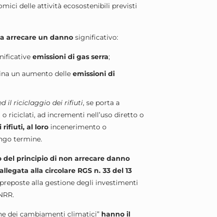
ici delle attività ecosostenibili previsti
ta arrecare un danno
significativo:
gnificative
emissioni di gas serra
;
mina un aumento delle
emissioni di
 il riciclaggio dei rifiuti
, se porta a
i o riciclati, ad incrementi nell’uso diretto o
rifiuti, al loro
incenerimento o
ungo termine.
o del principio di non arrecare danno
llegata alla circolare RGS n. 33 del 13
preposte alla gestione degli investimenti
PNRR.
one dei cambiamenti climatici”
hanno il