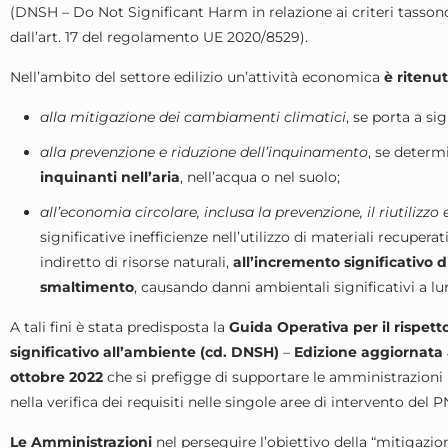
(DNSH – Do Not Significant Harm in relazione ai criteri tassonom
dall’art. 17 del regolamento UE 2020/8529).
Nell’ambito del settore edilizio un’attività economica
è ritenu
alla mitigazione dei cambiamenti climatici
, se porta a si
alla prevenzione e riduzione dell’inquinamento
, se deter
inquinanti nell’aria
, nell’acqua o nel suolo;
all’economia circolare, inclusa la prevenzione, il riutilizzo ed
significative inefficienze nell’utilizzo di materiali recuperat
indiretto di risorse naturali,
all’incremento significativo di 
smaltimento
, causando danni ambientali significativi a l
A tali fini è stata predisposta la
Guida Operativa per il rispett
significativo all’ambiente (cd. DNSH)
–
Edizione aggiornata a
ottobre 2022
che si prefigge di supportare le amministrazioni 
nella verifica dei requisiti nelle singole aree di intervento del 
Le Amministrazioni
nel perseguire l’obiettivo della “mitigazi