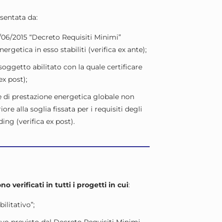
sentata da:
6/06/2015 “Decreto Requisiti Minimi”
rgetica in esso stabiliti (verifica ex ante);
 soggetto abilitato con la quale certificare
ex post);
ce di prestazione energetica globale non
ore alla soglia fissata per i requisiti degli
ing (verifica ex post).
no verificati in tutti i progetti in cui
:
ilitativo”;
vo previsto dal Decreto Requisiti Minimi